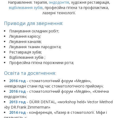
Направлення: терапія,
эндодонтія
, художня реставрація,
відбілювання зубів
, професійна гігієна та профілактика,
лазерні технології.
Приводи для звернення:
Планування складних робіт;
Лікування карієсу;
Лікування каналів;
Лікування тканин пародонта;
Реставрація зубів;
Відбілювання зубів ;
Професійна гігієна порожнини рота;
Освіта та досягнення:
2016 год
- стоматологічний форум «Медвін»,
«невідкладні стани під час стоматологічного прийому»;
2016 год
- стоматологічний форум «Медвін», «Клінічна
ендодонтія»;
2013 год
- DÜRR DENTAL, «workshop held« Vector Method
»by DR.Frank Zimmerman»
2014 год
- конференція, «Лазер в стоматології. Міфи і
реальність »;