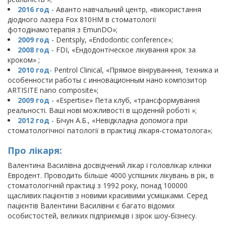
2016 год
- Аванто навчальний центр, «використання
діодного лазера Fox 810НМ в стоматології
фотодінамотерапія з EmunDO»;
2009 год
- Dentsply, «Endodontic conference»;
2008 год
- FDI, «Ендодонтіческое лікування крок за
кроком» ;
2010 год
- Pentrol Clinical, «Прямое вініруванння, техника и
особенности работы с инновационным нано композитор
ARTISITE nano composite»;
2009 год
- «Espertise» Пета клуб, «трансформування
реальності. Ваші нові можливості в щоденній роботі »;
2012 год
- Бічун А.Б., «Невідкладна допомога при
стоматологічної патології в практиці лікаря-стоматолога»;
Про лікаря:
Валентина Василівна досвідчений лікар і головлікар клініки
Евродент. Проводить більше 4000 успішних лікувань в рік, в
стоматологічній практиці з 1992 року, понад 100000
щасливих пацієнтів з новими красивими усмішками. Серед
пацієнтів Валентини Василівни є багато відомих
особистостей, великих підприємців і зірок шоу-бізнесу.