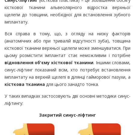
Синус-ліфтинг
(кісткова пластика) – це збільшення обсягу
кісткової тканини альвеолярного відростка верхньої
щелепи до товщини, необхідної для встановлення зубного
імплантату.
Вся справа в тому, що, з огляду на низку факторів
(анатомічних або при тривалій відсутності зуба), товщина
кісткової тканини верхньої щелепи може зменшуватися. При
цьому розмістити імплантат стає неможливим і потрібне
відновлення об'єму кісткової тканини
. Іншими словами,
синус-ліфтинг показаний всім, хто потребує встановлення
імплантату на верхній щелепі в ділянці гайморової пазухи, а
кісткова тканина
для цього занадто тонка.
У таких випадках застосовують дві основні методики синус-
ліфтингу:
Закритий синус-ліфтинг