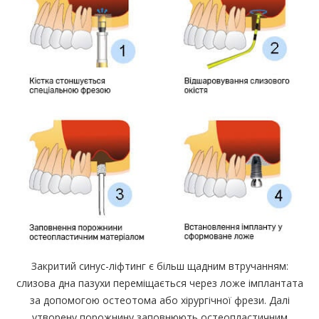
Закритий синус-ліфтинг є більш щадним втручанням:
слизова дна пазухи переміщається через ложе імплантата
за допомогою остеотома або хірургічної фрези. Далі
утворену порожнину заповнюють остеопластичним