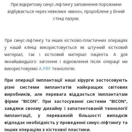
При відкритому синус-ліфтингу заповнення порожнини
відбувається через невелике «вікно», пророблене у бічній
стінці пазухи.
При синус-ліфтингу та інших кістково-пластичних операціях
у нашій клініці використовується як штучний кістковий
матеріал, так і кістковий матеріал пацієнта. А для
якнайшвидшого загоєння і відновлення після операції ми
використовуємо
A-PRF
технологію.
При операції імплантації наші хірурги застосовують
різні системи імплантатів найкращих світових
виробників, але перевага віддається імплантатам
фірми “
BICON
”. При застосуванні системи "BICON",
завдяки своєму дизайну і запатентованій технології
імплантації, у переважній більшості випадків
відпадає необхідність у проведенні синус-ліфтингу та
інших операціях з кісткової пластики.