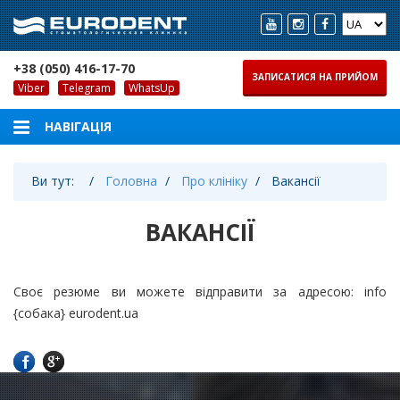
+38 (050) 416-17-70
ЗАПИСАТИСЯ НА ПРИЙОМ
Viber
Telegram
WhatsUp
Ви тут:
Головна
Про клініку
Вакансії
ВАКАНСІЇ
Своє резюме ви можете відправити за адресою: info
{собака} eurodent.ua