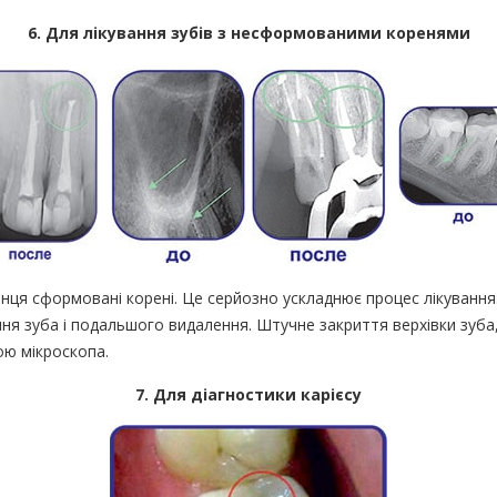
6. Для лікування зубів з несформованими коренями
кінця сформовані корені. Це серйозно ускладнює процес лікування.
я зуба і подальшого видалення. Штучне закриття верхівки зуба
ою мікроскопа.
7. Для діагностики карієсу