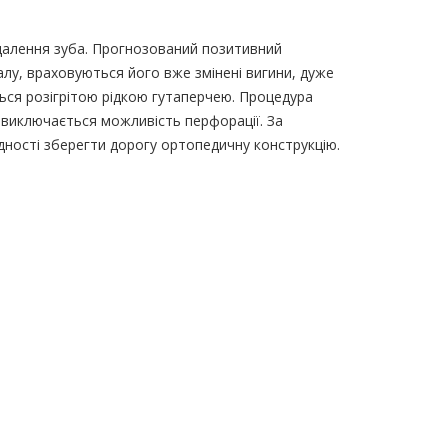
видалення зуба. Прогнозований позитивний
лу, враховуються його вже змінені вигини, дуже
ься розігрітою рідкою гутаперчею. Процедура
 виключається можливість перфорації. За
дності зберегти дорогу ортопедичну конструкцію.