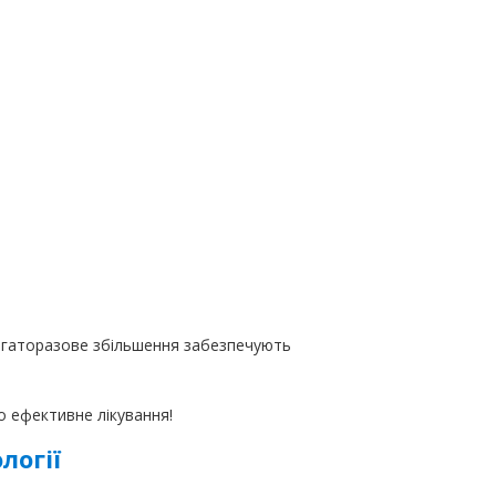
 багаторазове збільшення забезпечують
о ефективне лікування!
логії