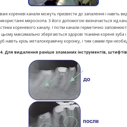
ковані кореневі канали можуть призвести до запалення і навіть 
икористанні мікроскопа. З його допомогою визначається хід кана
 стінки кореневого каналу. І потім канали герметично заповнюют
и цьому максимально зберігаються здорові тканини кореня зуба і
 навіть крізь металокерамічну коронку, і тим самим при необхі
4. Для видалення раніше зламаних інструментів, штифтів