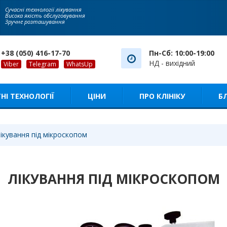
Сучасні технології лікування
Висока якість обслуговування
Зручне розташування
+38 (050) 416-17-70
Пн-Сб: 10:00-19:00
НД - вихідний
Viber
Telegram
WhatsUp
НІ ТЕХНОЛОГІЇ
ЦІНИ
ПРО КЛІНІКУ
Б
ікування під мікроскопом
ЛІКУВАННЯ ПІД МІКРОСКОПОМ