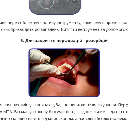
иве через обламану частину інструменту, залишену в процесі по
і яких призводять до запалень. Витягти інструмент за допомог
5. Для закриття перфорацій і резорбцій
я наявних змін у тканинах зуба, що виникли після лікування. Пе
МТА. Він має унікальну біосумісність, є гідрофільним і здатен 
ічно складно навіть під мікроскопом, а наосліп абсолютно немо