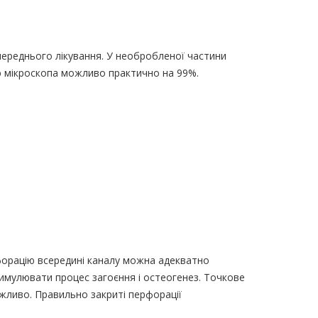
переднього лікування. У необробленої частини
ою мікроскопа можливо практично на 99%.
рфорацію всередині каналу можна адекватно
стимулювати процес загоєння і остеогенез. Точкове
жливо. Правильно закриті перфорації