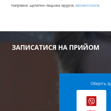
Напрямок: щелепно-лицьова хірургія,
імплантологія
.
ЗАПИСАТИСЯ НА ПРИЙОМ
Оберіть з
Viber