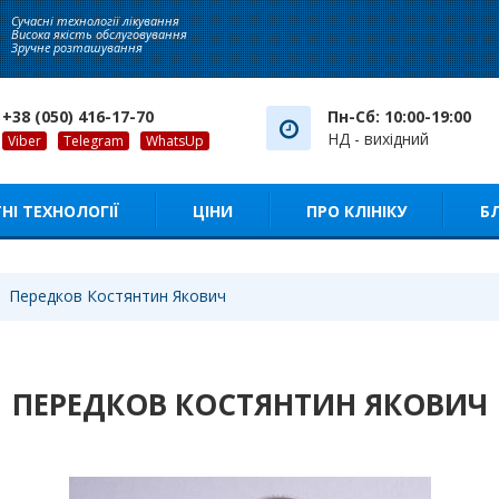
Сучасні технології лікування
Висока якість обслуговування
Зручне розташування
+38 (050) 416-17-70
Пн-Сб: 10:00-19:00
НД - вихідний
Viber
Telegram
WhatsUp
НІ ТЕХНОЛОГІЇ
ЦІНИ
ПРО КЛІНІКУ
Б
Передков Костянтин Якович
ПЕРЕДКОВ КОСТЯНТИН ЯКОВИЧ