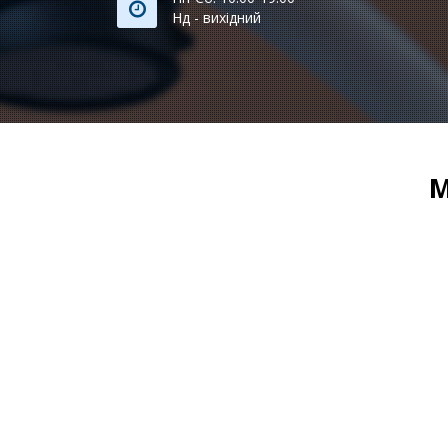
Нд - вихідний
М