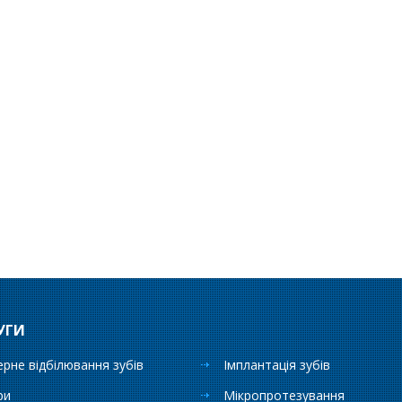
УГИ
ерне відбілювання зубів
Імплантація зубів
ри
Мікропротезування